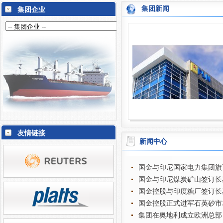
集团新闻
集团企业
友情链接
新闻中心
国金与印尼国家电力集团旗
国金与印尼煤炭矿山签订长
国金控股与印度糖厂签订长
国金控股正式进军石英砂市
集团在奥地利成立欧洲总部