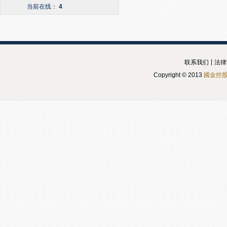
当前在线：
4
|
联系我们
法律
Copyright © 2013
國金控