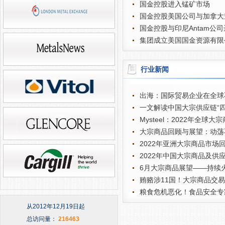
国金控股进入锰矿市场
国金控股美国公司与加拿大
国金控股与印尼Antam公
集团成立美国国金资源有限
行业新闻
出海：国际贸易企业在全球
一文解读中国大宗供应链“四巨
Mysteel：2022年全球大宗
大宗商品回顾与展望：动荡不安
2022年亚洲大宗商品市场
2022年中国大宗商品及供应
6月大宗商品展望——持续
贿赂涉11国！大宗商品交易
粮食危机恶化！食品安全专家
从2012年12月19日起
总访问量：
216463